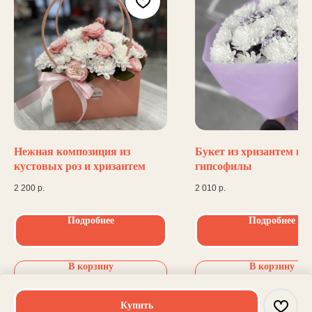
Нежная композиция из
Букет из хризантем и
кустовых роз и хризантем
гипсофилы
2 200
р.
2 010
р.
Подробнее
Подробнее
В корзину
В корзину
Купить