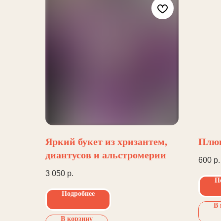
Яркий букет из хризантем,
Плюш
диантусов и альстромерии
600
р.
3 050
р.
П
Подробнее
В 
В корзину