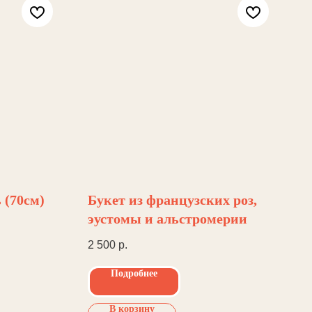
(70см)
Букет из французских роз,
эустомы и альстромерии
2 500
р.
Подробнее
В корзину