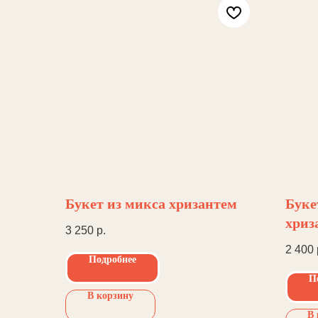
Букет из микса хризантем
Буке
хриз
3 250
р.
2 400
Подробнее
П
В корзину
В 