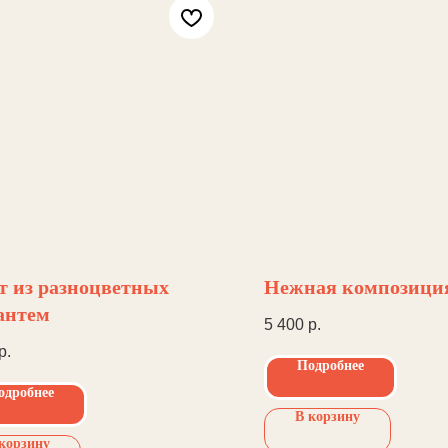
т из разноцветных
Нежная композиция
антем
5 400
р.
р.
Подробнее
одробнее
В корзину
корзину